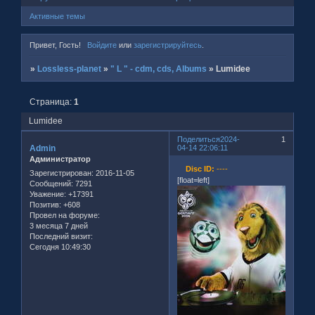
Активные темы
Привет, Гость!
Войдите
или
зарегистрируйтесь
.
»
Lossless-planet
»
" L " - cdm, cds, Albums
»
Lumidee
Страница:
1
Lumidee
Поделиться
2024-
1
Admin
04-14 22:06:11
Администратор
Disc ID:
----
Зарегистрирован
: 2016-11-05
[float=left]
Сообщений:
7291
Уважение:
+17391
Позитив:
+608
Провел на форуме:
3 месяца 7 дней
Последний визит:
Сегодня 10:49:30