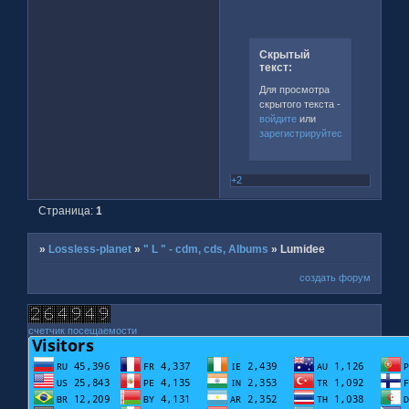
Скрытый
текст:
Для просмотра
скрытого текста -
войдите
или
зарегистрируйтесь
.
+2
Страница:
1
»
Lossless-planet
»
" L " - cdm, cds, Albums
»
Lumidee
создать форум
счетчик посещаемости