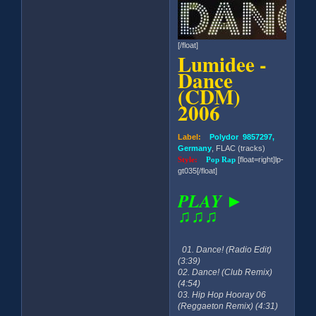
[/float]
Lumidee -
Dance
(CDM)
2006
Label:
Polydor 9857297,
Germany
, FLAC (tracks)
Style:
Pop Rap
[float=right]lp-
gt035[/float]
PLAY ►
♫♫♫
01. Dance! (Radio Edit)
(3:39)
02. Dance! (Club Remix)
(4:54)
03. Hip Hop Hooray 06
(Reggaeton Remix) (4:31)