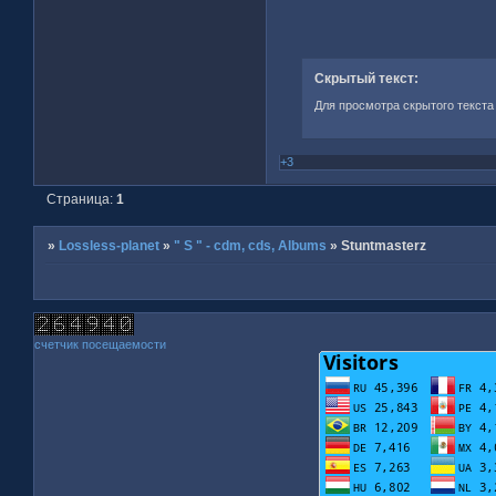
Скрытый текст:
Для просмотра скрытого текста
+3
Страница:
1
»
Lossless-planet
»
" S " - cdm, cds, Albums
»
Stuntmasterz
счетчик посещаемости