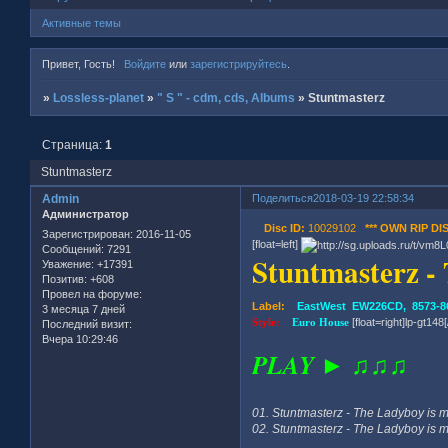
Активные темы
Привет, Гость!
Войдите
или
зарегистрируйтесь
.
»
Lossless-planet
»
" S " - cdm, cds, Albums
»
Stuntmasterz
Страница:
1
Stuntmasterz
Admin
Поделиться
2018-03-19 22:58:34
Администратор
Disc ID:
10029102
*** OWN RIP DIS
Зарегистрирован
: 2016-11-05
[float=left]
Сообщений:
7291
Stuntmasterz -
Уважение:
+17391
Позитив:
+608
Провел на форуме:
Label:
EastWest EW226CD, 8573-869
3 месяца 7 дней
Style:
Euro House
[float=right]lp-gt148[/
Последний визит:
Вчера 10:29:46
PLAY ► ♫♫♫
01. Stuntmasterz - The Ladyboy is m
02. Stuntmasterz - The Ladyboy is m