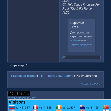
(5:04)
07. This Time I Know It's For
Real (Flip & Fill Remix)
(4:50)
Скрытый
текст:
Для просмотра
скрытого текста -
войдите
или
зарегистрируйтесь
.
+2
Страница:
1
»
Lossless-planet
»
" K " - cdm, cds, Albums
»
Kelly Llorenna
создать форум
счетчик посещаемости