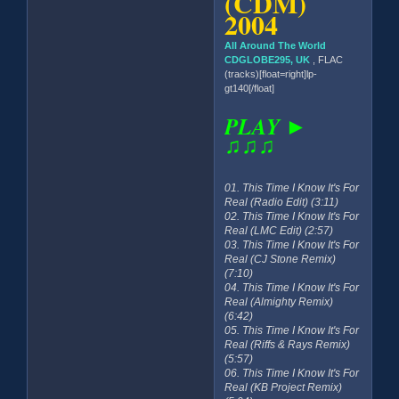
(CDM)
2004
All Around The World
CDGLOBE295, UK
, FLAC
(tracks)[float=right]lp-
gt140[/float]
PLAY ►
♫♫♫
01. This Time I Know It's For
Real (Radio Edit) (3:11)
02. This Time I Know It's For
Real (LMC Edit) (2:57)
03. This Time I Know It's For
Real (CJ Stone Remix)
(7:10)
04. This Time I Know It's For
Real (Almighty Remix)
(6:42)
05. This Time I Know It's For
Real (Riffs & Rays Remix)
(5:57)
06. This Time I Know It's For
Real (KB Project Remix)