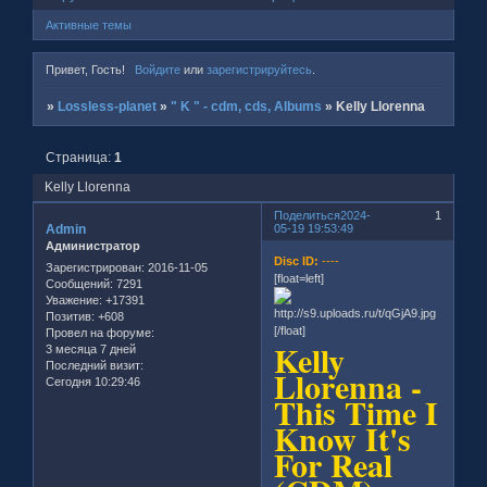
Активные темы
Привет, Гость!
Войдите
или
зарегистрируйтесь
.
»
Lossless-planet
»
" K " - cdm, cds, Albums
»
Kelly Llorenna
Страница:
1
Kelly Llorenna
Поделиться
2024-
1
Admin
05-19 19:53:49
Администратор
Disc ID:
----
Зарегистрирован
: 2016-11-05
[float=left]
Сообщений:
7291
Уважение:
+17391
Позитив:
+608
[/float]
Провел на форуме:
Kelly
3 месяца 7 дней
Последний визит:
Llorenna -
Сегодня 10:29:46
This Time I
Know It's
For Real