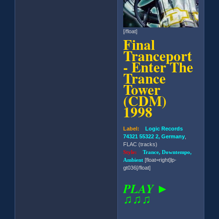
[/float]
Final
Tranceport
- Enter The
Trance
Tower
(CDM)
1998
Label:
Logic Records
74321 55322 2, Germany
,
FLAC (tracks)
Style:
Trance, Downtempo,
Ambient
[float=right]lp-
gt036[/float]
PLAY ►
♫♫♫