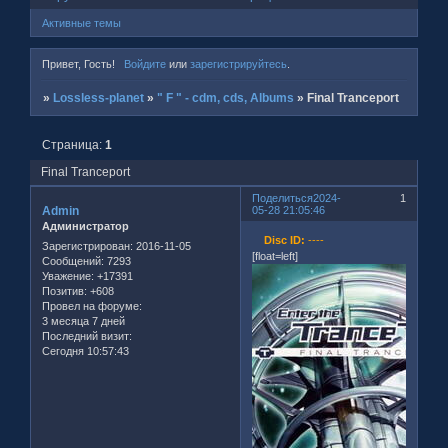
Активные темы
Привет, Гость!
Войдите
или
зарегистрируйтесь
.
»
Lossless-planet
»
" F " - cdm, cds, Albums
»
Final Tranceport
Страница:
1
Final Tranceport
Поделиться
2024-
1
Admin
05-28 21:05:46
Администратор
Disc ID:
----
Зарегистрирован
: 2016-11-05
[float=left]
Сообщений:
7293
Уважение:
+17391
Позитив:
+608
Провел на форуме:
3 месяца 7 дней
Последний визит:
Сегодня 10:57:43