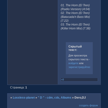
01. The Horn (El Tren)
(Radio Version) (4:04)
02. The Horn (El Tren)
(Batucada'n Bass Mix)
(7:22)
03. The Horn (El Tren)
(Killer Horn Mix) (7:38)
Скрытый
текст:
Для просмотра
скрытого текста -
войдите
или
зарегистрируйтесь
.
+8
Страница:
1
»
Lossless-planet
»
" D " - cdm, cds, Albums
»
Dero,DJ
создать форум