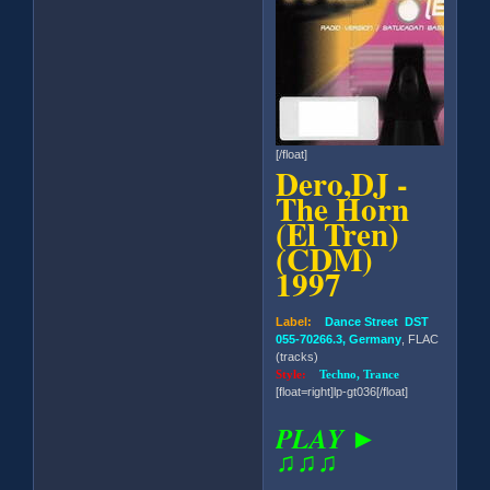
[/float]
Dero,DJ -
The Horn
(El Tren)
(CDM)
1997
Label:
Dance Street DST
055-70266.3, Germany
, FLAC
(tracks)
Style:
Techno, Trance
[float=right]lp-gt036[/float]
PLAY ►
♫♫♫