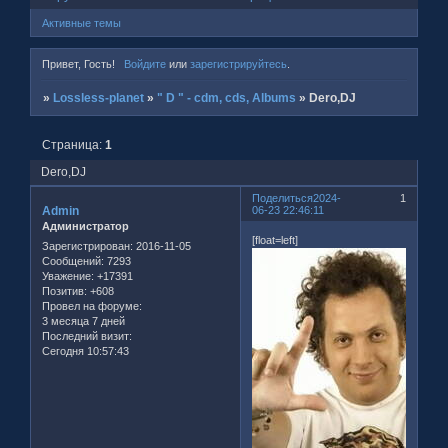
Активные темы
Привет, Гость!
Войдите
или
зарегистрируйтесь
.
»
Lossless-planet
»
" D " - cdm, cds, Albums
»
Dero,DJ
Страница:
1
Dero,DJ
Поделиться
2024-
1
Admin
06-23 22:46:11
Администратор
[float=left]
Зарегистрирован
: 2016-11-05
Сообщений:
7293
Уважение:
+17391
Позитив:
+608
Провел на форуме:
3 месяца 7 дней
Последний визит:
Сегодня 10:57:43