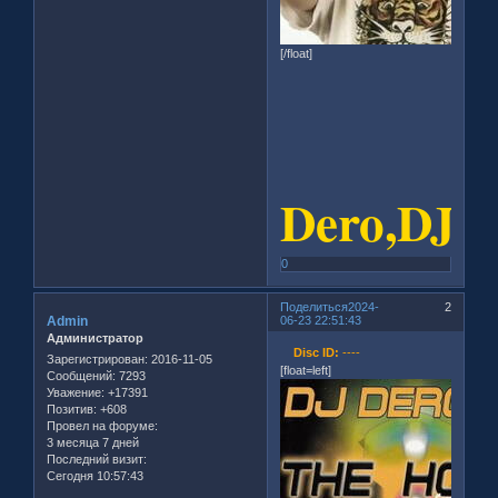
[/float]
Dero,DJ
0
Поделиться
2024-
2
Admin
06-23 22:51:43
Администратор
Disc ID:
----
Зарегистрирован
: 2016-11-05
[float=left]
Сообщений:
7293
Уважение:
+17391
Позитив:
+608
Провел на форуме:
3 месяца 7 дней
Последний визит:
Сегодня 10:57:43