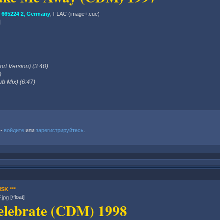
665224 2, Germany
, FLAC (image+.cue)
]
rt Version) (3:40)
)
b Mix) (6:47)
 -
войдите
или
зарегистрируйтесь
.
SK ***
[/float]
elebrate (CDM) 1998