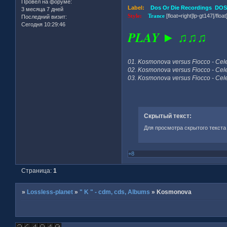
Провел на форуме:
Label:
Dos Or Die Recordings DOS 
3 месяца 7 дней
Style:
Trance
[float=right]lp-gt147[/float
Последний визит:
Сегодня 10:29:46
PLAY ► ♫♫♫
01. Kosmonova versus Fiocco - Cele
02. Kosmonova versus Fiocco - Cele
03. Kosmonova versus Fiocco - Cel
Скрытый текст:
Для просмотра скрытого текста
+8
Страница:
1
»
Lossless-planet
»
" K " - cdm, cds, Albums
»
Kosmonova