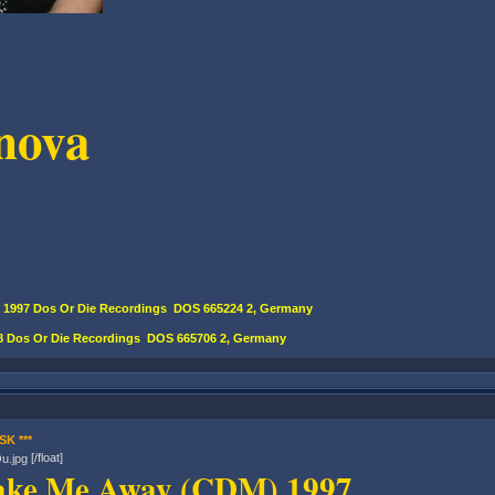
ova
997 Dos Or Die Recordings DOS 665224 2, Germany
 Dos Or Die Recordings DOS 665706 2, Germany
SK ***
[/float]
ake Me Away (CDM) 1997