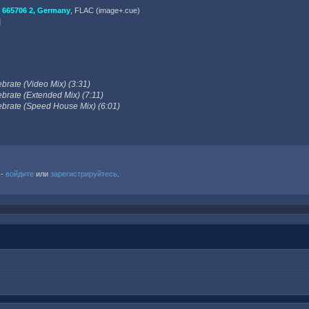
665706 2, Germany
, FLAC (image+.cue)
]
brate (Video Mix) (3:31)
brate (Extended Mix) (7:11)
ebrate (Speed House Mix) (6:01)
 -
войдите
или
зарегистрируйтесь
.