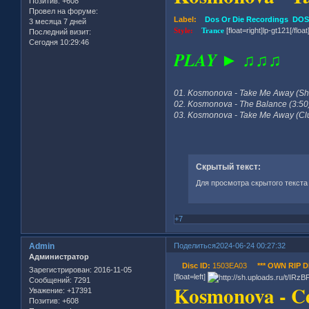
Позитив:
+608
Провел на форуме:
Label:
Dos Or Die Recordings DOS 
3 месяца 7 дней
Style:
Trance
[float=right]lp-gt121[/float
Последний визит:
Сегодня 10:29:46
PLAY ► ♫♫♫
01. Kosmonova - Take Me Away (Sho
02. Kosmonova - The Balance (3:50
03. Kosmonova - Take Me Away (Clu
Скрытый текст:
Для просмотра скрытого текста
+7
Admin
Поделиться
2024-06-24 00:27:32
Администратор
Disc ID:
1503EA03
*** OWN RIP DI
Зарегистрирован
: 2016-11-05
[float=left]
Сообщений:
7291
Kosmonova - C
Уважение:
+17391
Позитив:
+608