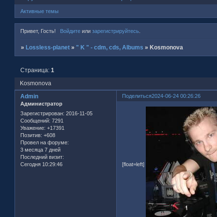
Активные темы
Привет, Гость!
Войдите
или
зарегистрируйтесь
.
»
Lossless-planet
»
" K " - cdm, cds, Albums
»
Kosmonova
Страница:
1
Kosmonova
Admin
Поделиться
2024-06-24 00:26:26
Администратор
Зарегистрирован
: 2016-11-05
Сообщений:
7291
Уважение:
+17391
Позитив:
+608
Провел на форуме:
3 месяца 7 дней
Последний визит:
Сегодня 10:29:46
[float=left]