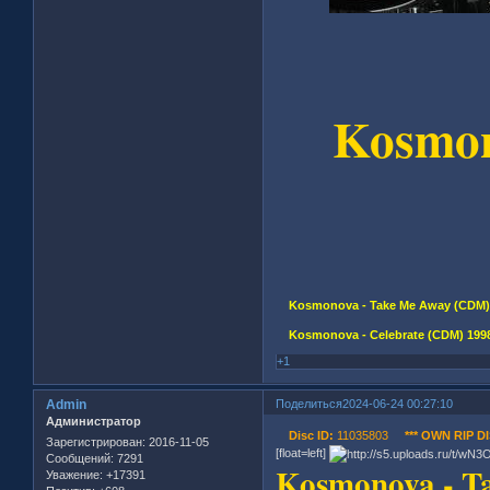
Kosmon
Kosmonova - Take Me Away (CDM) 1
Kosmonova - Celebrate (CDM) 1998
+1
Admin
Поделиться
2024-06-24 00:27:10
Администратор
Disc ID:
11035803
*** OWN RIP DI
Зарегистрирован
: 2016-11-05
[float=left]
Сообщений:
7291
Kosmonova - T
Уважение:
+17391