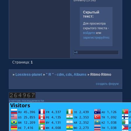
Скрытый
текст:
Для просмотра
скрытого текста -
войдите
или
зарегистрируйтесь
.
+4
Страница:
1
»
Lossless-planet
»
" R " - cdm, cds, Albums
»
Ritmo Ritmo
создать форум
счетчик посещаемости