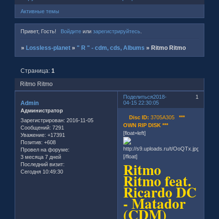
Активные темы
Привет, Гость!
Войдите
или
зарегистрируйтесь
.
»
Lossless-planet
»
" R " - cdm, cds, Albums
»
Ritmo Ritmo
Страница:
1
Ritmo Ritmo
Поделиться
2018-
1
Admin
04-15 22:30:05
Администратор
Disc ID:
3705A305
***
Зарегистрирован
: 2016-11-05
OWN RIP DISK ***
Сообщений:
7291
[float=left]
Уважение:
+17391
Позитив:
+608
Провел на форуме:
[/float]
3 месяца 7 дней
Ritmo
Последний визит:
Сегодня 10:49:30
Ritmo feat.
Ricardo DC
- Matador
(CDM)