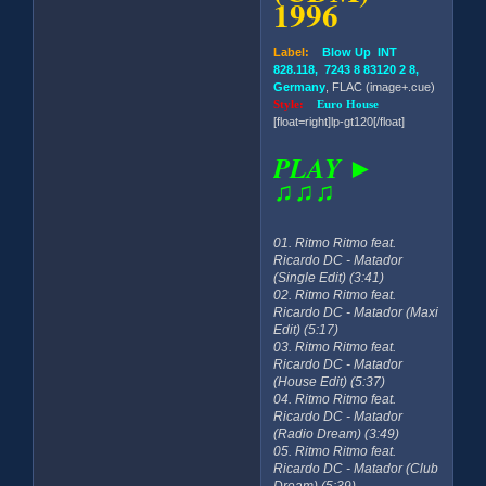
1996
Label:
Blow Up INT
828.118, 7243 8 83120 2 8,
Germany
, FLAC (image+.cue)
Style:
Euro House
[float=right]lp-gt120[/float]
PLAY ►
♫♫♫
01. Ritmo Ritmo feat.
Ricardo DC - Matador
(Single Edit) (3:41)
02. Ritmo Ritmo feat.
Ricardo DC - Matador (Maxi
Edit) (5:17)
03. Ritmo Ritmo feat.
Ricardo DC - Matador
(House Edit) (5:37)
04. Ritmo Ritmo feat.
Ricardo DC - Matador
(Radio Dream) (3:49)
05. Ritmo Ritmo feat.
Ricardo DC - Matador (Club
Dream) (5:39)