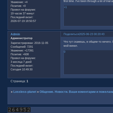
first time. I've been through a lot of trial
Уважение:
+4
Позитив:
+0
+1
Провел на форуме:
19 часов 37 минут
Последний визит:
2026-07-19 18:50:57
Admin
Поделиться
2025-06-23 00:20:43
Администратор
Что тут скажешь, в общем-то ничего. 
Зарегистрирован
: 2016-11-05
мой винил.
Сообщений:
7291
Уважение:
+17391
0
Позитив:
+608
Провел на форуме:
3 месяца 7 дней
Последний визит:
Сегодня 10:49:30
Страница:
1
»
Lossless-planet
»
Общение. Новости. Ваши коментарии и пожелани