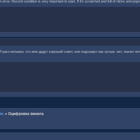
 an error. Record condition is very important to start. If it's scratched and full of clicks and pops
Я рассчитывал, что мне дадут хороший совет, или подскажут как лучше. нет, значит н
я.
»
Оцифровка винила