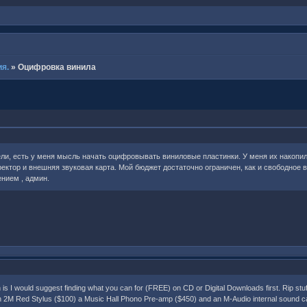
я.
»
Оцифровка винила
и, есть у меня мысль начать оцифровывать виниловые пластинки. У меня их накопило
ктор и внешняя звуковая карта. Мой бюджет достаточно ограничен, как и свободное в
ением , админ.
s I would suggest finding what you can for (FREE) on CD or Digital Downloads first. Rip stuff t
n 2M Red Stylus ($100) a Music Hall Phono Pre-amp ($450) and an M-Audio internal sound card an