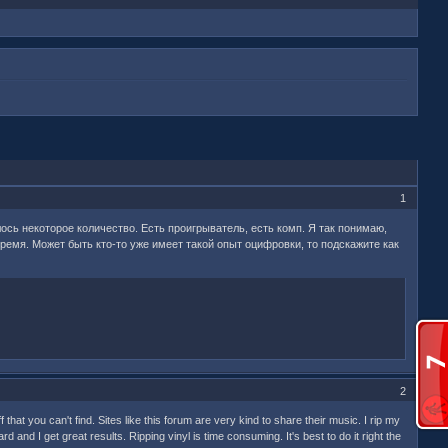
1
сь некоторое количество. Есть проигрыватель, есть комп. Я так понимаю,
ремя. Может быть кто-то уже имеет такой опыт оцифровки, то подскажите как
2
hat you can't find. Sites like this forum are very kind to share their music. I rip my
d I get great results. Ripping vinyl is time consuming. It's best to do it right the