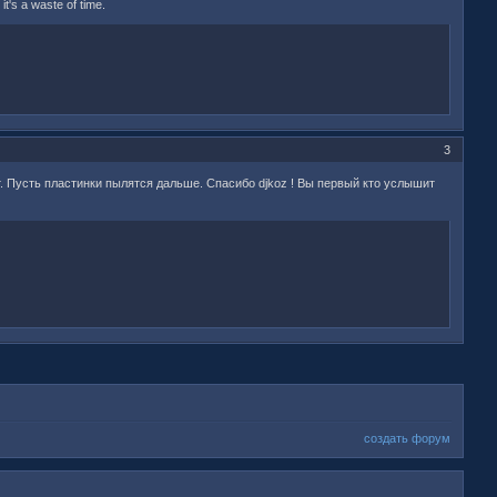
 it's a waste of time.
3
ет. Пусть пластинки пылятся дальше. Спасибо djkoz ! Вы первый кто услышит
создать форум