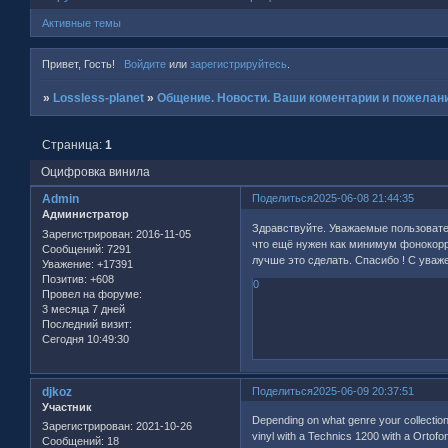
Активные темы
Привет, Гость!
Войдите
или
зарегистрируйтесь
.
»
Lossless-planet
»
Общение. Новости. Ваши коментарии и пожелани
Страница:
1
Оцифровка винила
Admin
Поделиться
2025-06-08 21:44:35
Администратор
Здравствуйте. Уважаемые пользовател
Зарегистрирован
: 2016-11-05
что ещё нужен как минимум фонокорре
Сообщений:
7291
лучше это сделать. Спасибо ! С уваж
Уважение:
+17391
Позитив:
+608
0
Провел на форуме:
3 месяца 7 дней
Последний визит:
Сегодня 10:49:30
djkoz
Поделиться
2025-06-09 20:37:51
Участник
Depending on what genre your collection i
Зарегистрирован
: 2021-10-26
vinyl with a Technics 1200 with a Ortofo
Сообщений:
18