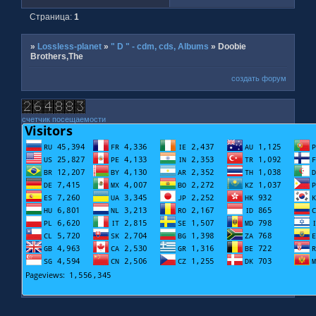
Страница:
1
»
Lossless-planet
»
" D " - cdm, cds, Albums
»
Doobie
Brothers,The
создать форум
счетчик посещаемости