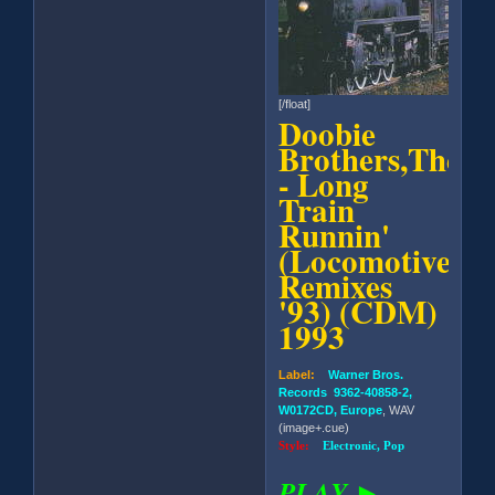
[/float]
Doobie
Brothers,The
- Long
Train
Runnin'
(Locomotive
Remixes
'93) (CDM)
1993
Label:
Warner Bros.
Records 9362-40858-2,
W0172CD, Europe
, WAV
(image+.cue)
Style:
Electronic, Pop
PLAY ►