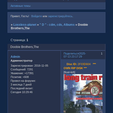
Активные темы
Привет, Гость!
Войдите
или
зарегистрируйтесь
.
»
Lossless-planet
»
" D " - cdm, cds, Albums
»
Doobie
Brothers,The
Страница:
1
Doobie Brothers,The
Поделиться
2025-
1
Admin
07-13 23:17:29
Администратор
Disc ID:
2F03D604
***
Зарегистрирован
: 2016-11-05
OWN RIP DISK ***
Сообщений:
7291
[float=left]
Уважение:
+17391
Позитив:
+608
Провел на форуме:
3 месяца 7 дней
Последний визит:
Сегодня 10:29:46