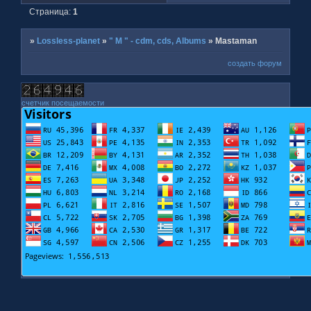
Страница:
1
»
Lossless-planet
»
" M " - cdm, cds, Albums
»
Mastaman
создать форум
счетчик посещаемости