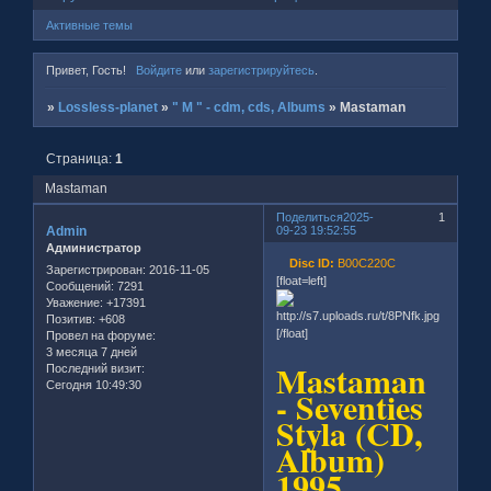
Активные темы
Привет, Гость!
Войдите
или
зарегистрируйтесь
.
»
Lossless-planet
»
" M " - cdm, cds, Albums
»
Mastaman
Страница:
1
Mastaman
Поделиться
2025-
1
Admin
09-23 19:52:55
Администратор
Disc ID:
B00C220C
Зарегистрирован
: 2016-11-05
[float=left]
Сообщений:
7291
Уважение:
+17391
Позитив:
+608
[/float]
Провел на форуме:
3 месяца 7 дней
Mastaman
Последний визит:
Сегодня 10:49:30
- Seventies
Styla (CD,
Album)
1995