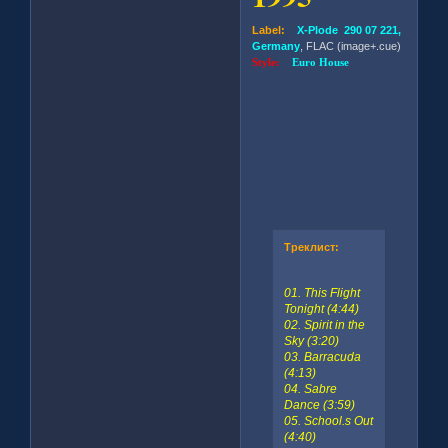
Label:
X-Plode 290 07 221,
Germany
, FLAC (image+.cue)
Style:
Euro House
Треклист:
01. This Flight
Tonight (4:44)
02. Spirit in the
Sky (3:20)
03. Barracuda
(4:13)
04. Sabre
Dance (3:59)
05. School.s Out
(4:40)