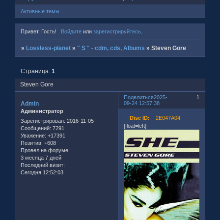
Активные темы
Привет, Гость!
Войдите
или
зарегистрируйтесь
.
»
Lossless-planet
»
" S " - cdm, cds, Albums
»
Steven Gore
Страница:
1
Steven Gore
Поделиться
2025-
1
Admin
09-24 12:57:38
Администратор
Disc ID:
2E047A04
Зарегистрирован
: 2016-11-05
[float=left]
Сообщений:
7291
Уважение:
+17391
Позитив:
+608
Провел на форуме:
3 месяца 7 дней
Последний визит:
Сегодня 12:52:03