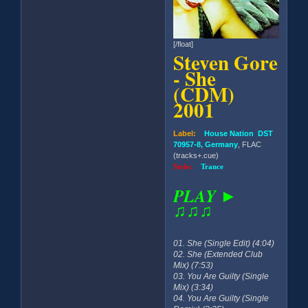
[/float]
Steven Gore
- She
(CDM)
2001
Label:
House Nation DST
70957-8, Germany
, FLAC
(tracks+.cue)
Style:
Trance
PLAY ►
♫♫♫
01. She (Single Edit) (4:04)
02. She (Extended Club
Mix) (7:53)
03. You Are Guilty (Single
Mix) (3:34)
04. You Are Guilty (Single