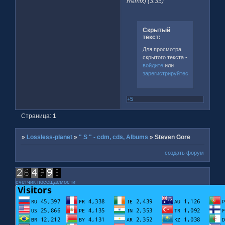
Remix) (3:35)
Скрытый
текст:
Для просмотра
скрытого текста -
войдите
или
зарегистрируйтесь
.
+5
Страница:
1
»
Lossless-planet
»
" S " - cdm, cds, Albums
»
Steven Gore
создать форум
счетчик посещаемости