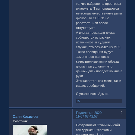
то, что найдено на просторах
интернета. Там попадаются
не всегда качественные рипы
дисков. То CUE file не
работает , или вовсе
отсутствует.
А иногда треки для диска
собираются из разных
источников, в худшем
случае, это разжатка из МР3.
Такие сообщения будут
заменяться на новые
качественные копии образа
диска, при условии, что
данный диск попадёт ко мне в
руки.
Это касается, как моих, так и
ваших сообщений.
С уважением, Админ.
+5
Поделиться
2020-
2
Саня Косилов
11-07 07:42:57
Участник
Поздравляю! Отличный сайт
так держать! Успехов и
процветания Вам!