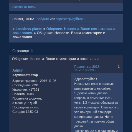
Активные темы
Привет, Гость!
Войдите
или
зарегистрируйтесь
.
»
Lossless-planet
»
Общение. Новости. Ваши коментарии и
пожелания.
»
Общение. Новости. Ваши коментарии и
пожелания.
Страница:
1
Общение. Новости. Ваши коментарии и пожелания.
Поделиться
2018-
1
Admin
11-23 19:23:05
Администратор
Здравствуйте !
Зарегистрирован
: 2016-11-05
Несколько слов о релизах
Сообщений:
7291
размещаемых на сайте.
Уважение:
+17391
Я делаю копии дисков
Позитив:
+608
(образы с помощью EAC
Провел на форуме:
vers. 1.3 + сканы обложек) из
3 месяца 7 дней
Последний визит:
своей коллекции. Считаю, что
Сегодня 12:52:03
это наилучший стандарт
копирования диска. Не по-
трековый , а именно образ
диска.
Так же начал выкладывать и