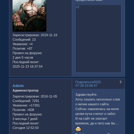
+2
Зарегистрирован
: 2019-11-19
Сообщений:
13
Уважение:
+4
Позитив:
+87
Провел на форуме:
2 дня 0 часов
Последний визит:
2025-11-23 16:37:54
Поделиться
2022-
3
Admin
07-28 23:08:47
Администратор
Здравствуйте .
Зарегистрирован
: 2016-11-05
Хочу сказать несколько слов
Сообщений:
7291
о жизни нашего сайта.
Уважение:
+17391
Сейчас навалилась на меня
Позитив:
+608
целая куча хлопот и забот.
Провел на форуме:
И на сайт не хватает
3 месяца 7 дней
Последний визит:
времени, да и лето как бы ...
Сегодня 12:52:03