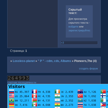
Скрытый
текст:
Для просмотра
скрытого текста -
войдите
или
зарегистрируйтесь
.
+3
Страница:
1
»
Lossless-planet
»
" P " - cdm, cds, Albums
»
Pioneers,The (4)
создать форум
счетчик посещаемости