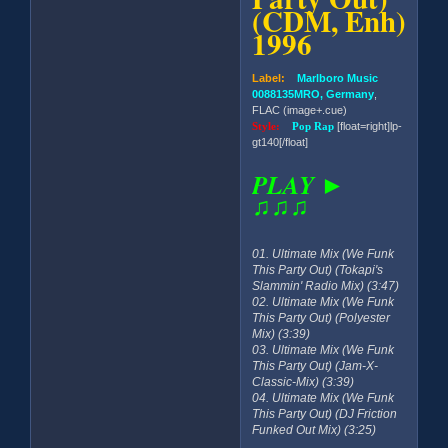
(CDM, Enh)
1996
Label:
Marlboro Music
0088135MRO, Germany
,
FLAC (image+.cue)
Style:
Pop Rap
[float=right]lp-
gt140[/float]
PLAY ►
♫♫♫
01. Ultimate Mix (We Funk
This Party Out) (Tokapi's
Slammin' Radio Mix) (3:47)
02. Ultimate Mix (We Funk
This Party Out) (Polyester
Mix) (3:39)
03. Ultimate Mix (We Funk
This Party Out) (Jam-X-
Classic-Mix) (3:39)
04. Ultimate Mix (We Funk
This Party Out) (DJ Friction
Funked Out Mix) (3:25)