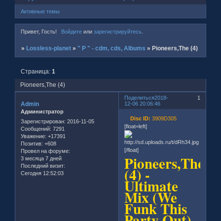
Активные темы
Привет, Гость!
Войдите
или
зарегистрируйтесь
.
»
Lossless-planet
»
" P " - cdm, cds, Albums
»
Pioneers,The (4)
Страница:
1
Pioneers,The (4)
Поделиться
2018-
1
Admin
12-06 20:06:46
Администратор
Disc ID:
3909D305
Зарегистрирован
: 2016-11-05
[float=left]
Сообщений:
7291
Уважение:
+17391
Позитив:
+608
[/float]
Провел на форуме:
Pioneers,The
3 месяца 7 дней
Последний визит:
(4) -
Сегодня 12:52:03
Ultimate
Mix (We
Funk This
Party Out)