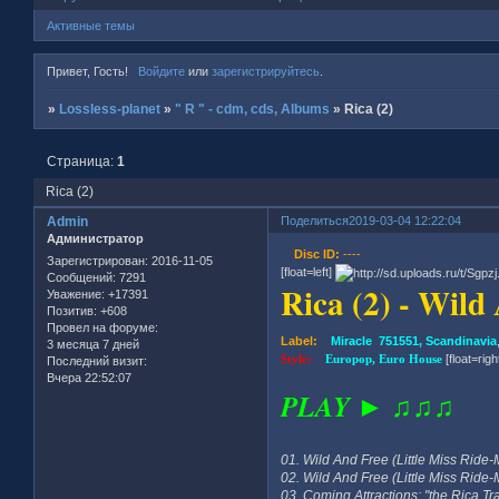
Активные темы
Привет, Гость!
Войдите
или
зарегистрируйтесь
.
»
Lossless-planet
»
" R " - cdm, cds, Albums
»
Rica (2)
Страница:
1
Rica (2)
Admin
Поделиться
2019-03-04 12:22:04
Администратор
Disc ID:
----
Зарегистрирован
: 2016-11-05
[float=left]
Сообщений:
7291
Rica (2) - Wil
Уважение:
+17391
Позитив:
+608
Провел на форуме:
Label:
Miracle 751551, Scandinavia
3 месяца 7 дней
Style:
Europop, Euro House
[float=righ
Последний визит:
Вчера 22:52:07
PLAY ► ♫♫♫
01. Wild And Free (Little Miss Ride
02. Wild And Free (Little Miss Ride
03. Coming Attractions: "the Rica Tra