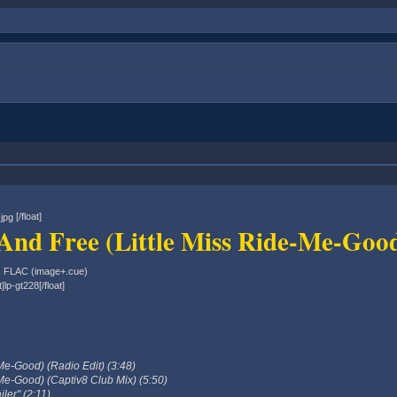
[/float]
d And Free (Little Miss Ride-Me-Go
, FLAC (image+.cue)
t]lp-gt228[/float]
-Me-Good) (Radio Edit) (3:48)
-Me-Good) (Captiv8 Club Mix) (5:50)
iler" (2:11)