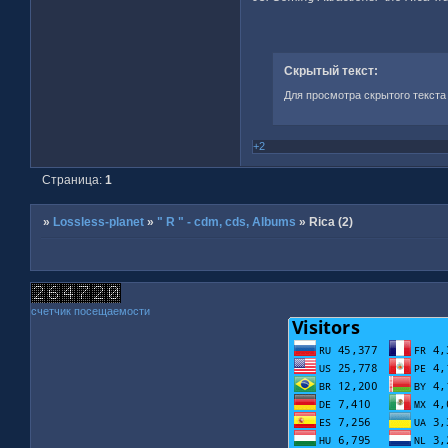
Скрытый текст:
Для просмотра скрытого текста
+2
Страница:
1
»
Lossless-planet
»
" R " - cdm, cds, Albums
»
Rica (2)
счетчик посещаемости