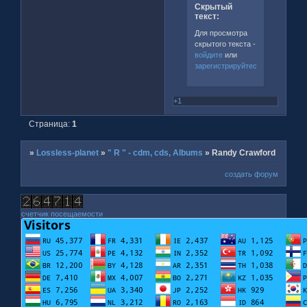
Скрытый
текст:
Для просмотра
скрытого текста -
войдите
или
зарегистрируйтесь
.
+1
Страница:
1
»
Lossless-planet
»
" R " - cdm, cds, Albums
»
Randy Crawford
создать форум
счетчик посещаемости