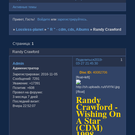
Активные темы
Привет, Гость!
Войдите
или
зарегистрируйтесь
.
»
Lossless-planet
»
" R " - cdm, cds, Albums
»
Randy Crawford
Страница:
1
Randy Crawford
Поделиться
2019-
1
Admin
03-27 21:45:30
Администратор
Disc ID:
40082706
Зарегистрирован
: 2016-11-05
[float=left]
Сообщений:
7291
Уважение:
+17391
Позитив:
+608
[/float]
Провел на форуме:
Randy
3 месяца 7 дней
Последний визит:
Crawford -
Вчера 22:52:07
Wishing On
A Star
(CDM)
1998