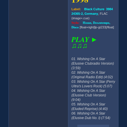
Label:
Black Culture 3984
24365-2, Germany
, FLAC
(image+.cue)
Style:
House, Downtempo,
Disco
[float=right]lp-gt233[/float]
PLAY ►
♫♫♫
01. Wishing On A Star
(Elusive Clubradio Version)
(3:59)
02. Wishing On A Star
(Original Radio Edit) (4:02)
03. Wishing On A Star (Ferry
Ultra's Lovers Rock) (5:07)
04. Wishing On A Star
(Elusive Club Version)
(9:04)
05. Wishing On A Star
(Eluded Reprise) (4:40)
06. Wishing On A Star
(Elusive Dub No. I) (7:54)