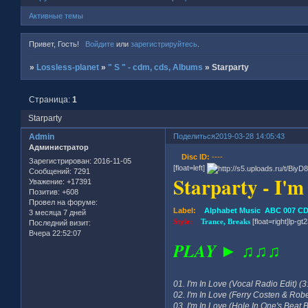
Активные темы
Привет, Гость!
Войдите
или
зарегистрируйтесь
.
»
Lossless-planet
»
" S " - cdm, cds, Albums
»
Starparty
Страница:
1
Starparty
Admin
Поделиться
2019-03-28 14:05:43
Администратор
Disc ID:
----
Зарегистрирован
: 2016-11-05
[float=left]
Сообщений:
7291
Starparty - I'
Уважение:
+17391
Позитив:
+608
Провел на форуме:
Label:
Alphabet Music ABC 007 CD,
3 месяца 7 дней
Style:
Trance, Breaks
[float=right]lp-gt2
Последний визит:
Вчера 22:52:07
PLAY ► ♫♫♫
01. I'm In Love (Vocal Radio Edit) (3
02. I'm In Love (Ferry Costen & Robe
03. I'm In Love (Hole In One's Beat 