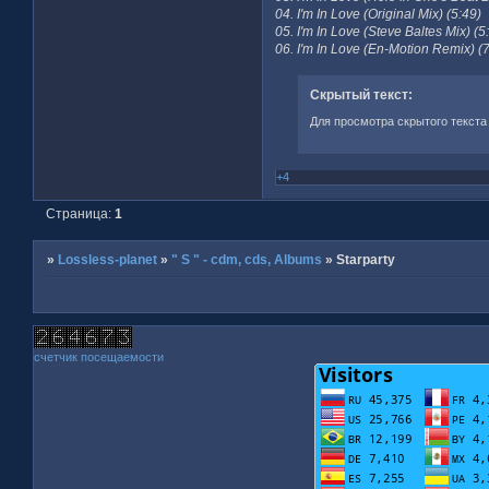
04. I'm In Love (Original Mix) (5:49)
05. I'm In Love (Steve Baltes Mix) (5
06. I'm In Love (En-Motion Remix) (
Скрытый текст:
Для просмотра скрытого текста
+4
Страница:
1
»
Lossless-planet
»
" S " - cdm, cds, Albums
»
Starparty
счетчик посещаемости