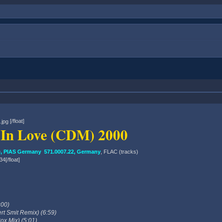
[/float]
m In Love (CDM) 2000
 PIAS Germany 571.0007.22, Germany
, FLAC (tracks)
34[/float]
:00)
rt Smit Remix) (6:59)
Box Mix) (5:01)