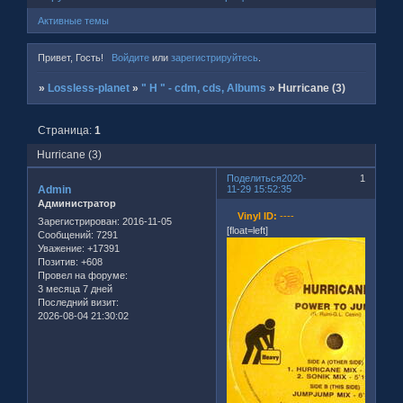
Активные темы
Привет, Гость!
Войдите
или
зарегистрируйтесь
.
»
Lossless-planet
»
" H " - cdm, cds, Albums
»
Hurricane (3)
Страница:
1
Hurricane (3)
Поделиться
2020-
1
Admin
11-29 15:52:35
Администратор
Vinyl ID:
----
Зарегистрирован
: 2016-11-05
[float=left]
Сообщений:
7291
Уважение:
+17391
Позитив:
+608
Провел на форуме:
3 месяца 7 дней
Последний визит:
2026-08-04 21:30:02