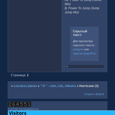
Mix)
B. Power To Jump (Jump
Jump Mix)
Скрытый
текст:
Для просмотра
скрытого текста -
войдите
или
зарегистрируйтесь
.
+5
Страница:
1
»
Lossless-planet
»
" H " - cdm, cds, Albums
»
Hurricane (3)
создать форум
счетчик посещаемости