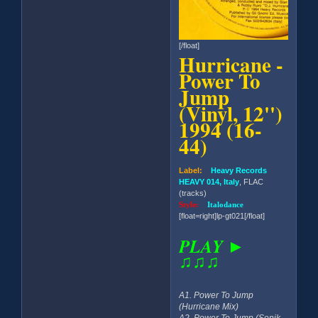
[/float]
Hurricane -
Power To
Jump
(Vinyl, 12'')
1994 (16-
44)
Label:
Heavy Records
HEAVY 014, Italy
, FLAC
(tracks)
Style:
Italodance
[float=right]lp-gt021[/float]
PLAY ►
♫♫♫
A1. Power To Jump
(Hurricane Mix)
A2. Power To Jump (Sonik