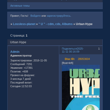
Активные темы
Привет, Гость!
Войдите
или
зарегистрируйтесь
.
»
Lossless-planet
»
" U " - cdm, cds, Albums
»
Urban Hype
Страница:
1
Urban Hype
Поделиться
2025-
1
Admin
11-11 00:16:09
Администратор
Disc ID:
2B053604
Зарегистрирован
: 2016-11-05
[float=left]
Сообщений:
7291
Уважение:
+17391
Позитив:
+608
Провел на форуме:
3 месяца 7 дней
Последний визит:
Сегодня 12:52:03