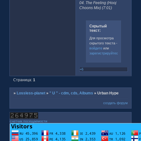
04. The Feeling (Hooj
Choons Mix) (7:01)
Скрытый
текст:
Для просмотра
скрытого текста -
войдите
или
зарегистрируйтесь
.
+6
Страница:
1
»
Lossless-planet
»
" U " - cdm, cds, Albums
»
Urban Hype
создать форум
счетчик посещаемости