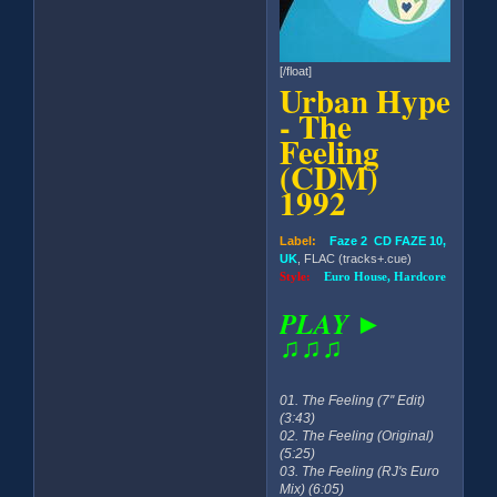
[/float]
Urban Hype
- The
Feeling
(CDM)
1992
Label:
Faze 2 CD FAZE 10,
UK
, FLAC (tracks+.cue)
Style:
Euro House, Hardcore
PLAY ►
♫♫♫
01. The Feeling (7'' Edit)
(3:43)
02. The Feeling (Original)
(5:25)
03. The Feeling (RJ's Euro
Mix) (6:05)