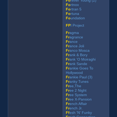
Fo
rever Young (2)
Fo
rtnox
Fo
rtran 5
Fo
rtuna
Fo
undation
FP
I Project
Fr
agma
Fr
agrance
Fr
ance
Fr
ance Joli
Fr
anco Mosca
Fr
ank & Bory
Fr
ank 'O Moiraghi
Fr
ank Sande
Fr
ankie Goes To
Hollywood
Fr
ankie Paul (3)
Fr
anky Tunes
Fr
ee,The
Fr
ee 2 Night
Fr
ee System
Fr
ee X-Pansion
Fr
ench Affair
Fr
ench Jr.
Ff
esh 'N' Funky
Fr
esh Connection