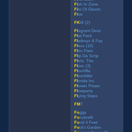
Fi
sh In Zone
Fi
ts Of Gloom
Fi
ve
FK
W (2)
Fl
agrant Desir
Fl
at Pack
Fl
atboyz & Fay
Fl
exx (10)
Fl
im Flam
Fl
ip Da Scrip
Fl
irts, The
Fl
oor (3)
Fl
oorfilla
Fl
oorkiller
Fl
orida Inc.
Fl
ower Power
Fl
owparty
Fl
ying Steps
FM
T
Fo
ggy
Fo
nzerelli
Fo
od 4 Feet
Fo
ol's Garden