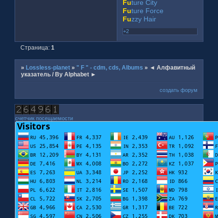
Fu
ture City
Fu
ture Force
Fu
zzy Hair
+2
Страница:
1
»
Lossless-planet
»
" F " - cdm, cds, Albums
»
◄ Алфавитный
указатель / By Alphabet ►
создать форум
счетчик посещаемости