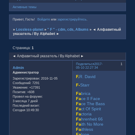
Активные темы
Привет, Гость!
Войдите
или
зарегистрируйтесь
.
»
Lossless-planet
»
" F " - cdm, cds, Albums
»
◄ Алфавитный
указатель / By Alphabet ►
Страница:
1
◄ Алфавитный указатель / By Alphabet ►
Поделиться
2017-
1
Admin
05-10 22:27:34
Администратор
F.
R. David
Зарегистрирован
: 2016-11-05
Сообщений:
7291
F-
Starr
Уважение:
+17391
Позитив:
+608
Fa
brica
Провел на форуме:
Fa
ce II Face
3 месяца 7 дней
Fa
ce The Bass
Последний визит:
Fa
ct Of Spirit
Сегодня 10:49:30
Fa
ctoria
Fa
hrenheit 66
Fa
ith No More
Fa
ithless
Fa
lone