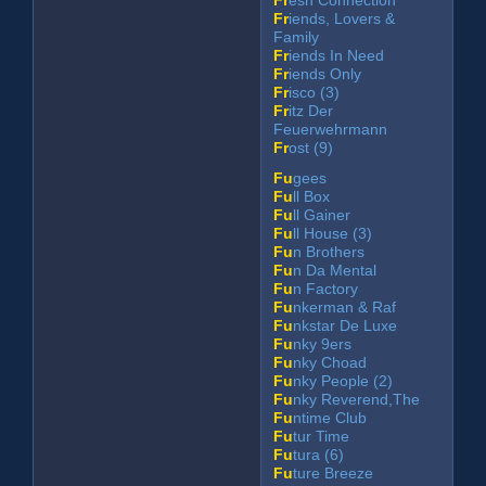
Fr
iends, Lovers &
Family
Fr
iends In Need
Fr
iends Only
Fr
isco (3)
Fr
itz Der
Feuerwehrmann
Fr
ost (9)
Fu
gees
Fu
ll Box
Fu
ll Gainer
Fu
ll House (3)
Fu
n Brothers
Fu
n Da Mental
Fu
n Factory
Fu
nkerman & Raf
Fu
nkstar De Luxe
Fu
nky 9ers
Fu
nky Choad
Fu
nky People (2)
Fu
nky Reverend,The
Fu
ntime Club
Fu
tur Time
Fu
tura (6)
Fu
ture Breeze