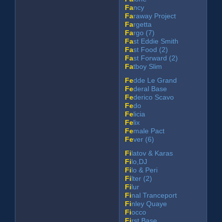
Fa
ncy
Fa
raway Project
Fa
rgetta
Fa
rgo (7)
Fa
st Eddie Smith
Fa
st Food (2)
Fa
st Forward (2)
Fa
tboy Slim
Fe
dde Le Grand
Fe
deral Base
Fe
derico Scavo
Fe
do
Fe
licia
Fe
lix
Fe
male Pact
Fe
ver (6)
Fi
latov & Karas
Fi
lo,DJ
Fi
lo & Peri
Fi
lter (2)
Fi
lur
Fi
nal Tranceport
Fi
nley Quaye
Fi
occo
Fi
rst Base